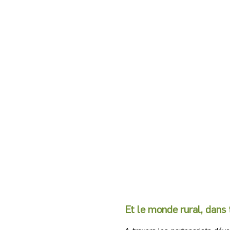
, circassiens
ou danseurs
Ce lieu, nous l’avons souhai
pour les formes proposées e
publics qui s'y côtoient.
Et le monde rural, dans 