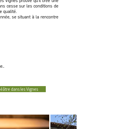
es Vignes prouve qu’il crée une
ns cesse sur les conditions de
e qualité.
nnée, se situant à la rencontre
e..
éâtre dans les Vignes