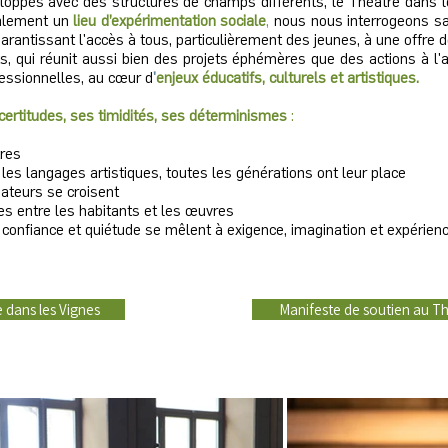
eloppés avec des structures de champs différents, le Théâtre dans l
lement un
lieu d’expérimentation socia
le
,
nous nous interrogeons sa
rantissant l'accès à tous, particulièrement des jeunes, à une offre d
, qui réunit aussi bien des projets éphémères que des actions à l'a
essionnelles, au cœur d
'
enjeux éducatifs, culturels et artistiques.
certitudes, ses timidités, ses déterminismes
:
tres
us les langages artistiques, toutes les générations ont leur place
mateurs se croisent
es entre les habitants et les œuvres
té, confiance et quiétude se mêlent à exigence, imagination et expérienc
 dans les Vignes
Manifeste de soutien au Th