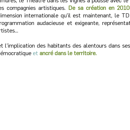
amures, le Théâtre dans les Vignes a poussé avec le 
les compagnies artistiques.
De sa création en 2010
imension internationale qu’il est maintenant, le TD
programmation audacieuse et exigeante, représentati
istes...
t l’implication des habitants des alentours dans ses
démocratique
et
ancré dans le territoire.
Le béné
Pourquoi les amateurs ?
Tout en accueillant des compagnies
Le Thé
ue jamais
professionnelles pour sa
est un
programmation, le Théâtre dans les
tendre des
Vignes entretient un lien étroit avec la
apporte
 recherche,
pratique amateur.
s’inve
Cette dernière participe à dynamiser la
des hommes
vie sociale du territoire. Elle donne
dans la
i, acteurs