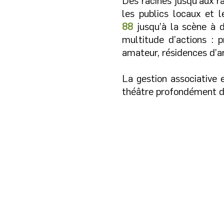
Des racines jusqu’aux r
les publics locaux et 
88
jusqu’à la scène à d
multitude d’actions : 
amateur, résidences d’art
La gestion associative e
théâtre profondément 
Et le public ?
Le public peuvent plus q
découvrir des auteurs, en
textes, voir des artistes en
écouter le monde dit par 
et des femmes d'aujourd'hu