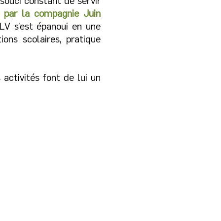
souci constant de servir
 par la compagnie Juin
LV s’est épanoui en une
ons scolaires, pratique
 activités font de lui un
volat et la convivialité
âtre dans les Vignes
e association : chacun
 sa pierre à l’édifice en
stissant bénévolement
 vie du théâtre.