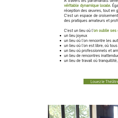
A travers les partenariats dév
véritable dynamique loc
ale.
Éga
réception des œuvres, tout en ga
C'est un espace de croisements
des pratiques amateurs et prof
C'est un lieu où l'
on oublie ses 
un lieu joyeux
un lieu où l'on rencontre les au
un lieu où l'on est libre, où to
un lieu où professionnels et a
un lieu de rencontres inattendu
un lieu de travail où tranquilli
Louez le Théâtre