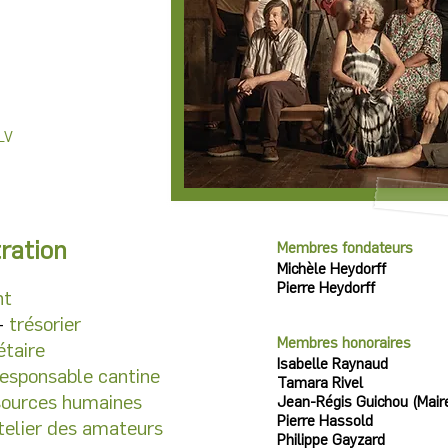
LV
ration
Membres fondateurs
Michèle Heydorff
Pierre Heydorff
nt
-
trésorier
Membres honoraires
étaire
Isabelle Raynaud
responsable cantine
Tamara Rivel
sources humaines
Jean-Régis Guichou (Mair
Pierre Hassold
telier des amateurs
Philippe Gayzard