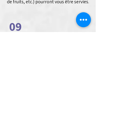
de fruits, etc.) pourront vous être servies.
09
Est-ce que le Théâtre dans
les Vignes propose des
tarifs réduits pour les
groupes ou comités
d'entreprises ?
C'est en effet possible ! Pour toutes
demandes de groupe ou collectivités,
vous pouvez nous contacter par
téléphone au
04.68.72.30.55
ou par
mail à